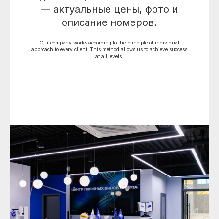
— актуальные цены, фото и
Построить маршрут
Обратная связь
описание номеров.
Our company works according to the principle of individual
approach to every client. This method allows us to achieve success
at all levels.
+7 (495) 023-30-20
center@sportbeach.ru