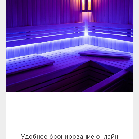
в Видном для отдыхающих. Будь то спортивные
сборы, деловая поездка или просто отдых на
выходных, здесь найдётся формат проживания
для каждого.
Гости отмечают удачное сочетание спортивной
инфраструктуры и домашнего уюта. Если вам
нужен спортивный отель в Москве, но вы хотите
совместить активность с комфортным отдыхом,
отель “Манго” станет правильным выбором.
ПОДРОБНЕЕ О ЦЕНТРЕ
КОНТАКТЫ
М.О., г.Видное, ул. Олимпийская 2В
Ежедневно:
07:00–23:00
Удобное бронирование онлайн